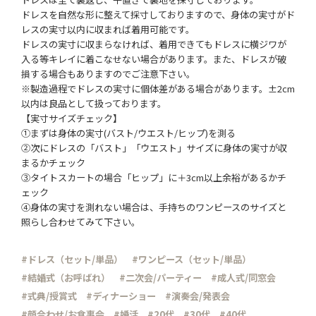
ドレスを自然な形に整えて採寸しておりますので、身体の実寸がド
レスの実寸以内に収まれば着用可能です。
ドレスの実寸に収まらなければ、着用できてもドレスに横ジワが
入る等キレイに着こなせない場合があります。また、ドレスが破
損する場合もありますのでご注意下さい。
※製造過程でドレスの実寸に個体差がある場合があります。±2cm
以内は良品として扱っております。
【実寸サイズチェック】
①まずは身体の実寸(バスト/ウエスト/ヒップ)を測る
②次にドレスの「バスト」「ウエスト」サイズに身体の実寸が収
まるかチェック
③タイトスカートの場合「ヒップ」に＋3cm以上余裕があるかチ
ェック
④身体の実寸を測れない場合は、手持ちのワンピースのサイズと
照らし合わせてみて下さい。
#ドレス（セット/単品）
#ワンピース（セット/単品）
#結婚式（お呼ばれ）
#二次会/パーティー
#成人式/同窓会
#式典/授賞式
#ディナーショー
#演奏会/発表会
#顔合わせ/お食事会
#婚活
#20代
#30代
#40代