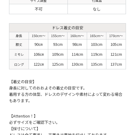
サイズ調整
付属品
不可
なし
ドレス着丈の目安
身長
150cm〜
155cm〜
160cm〜
165cm〜
170cm〜
90㎝
93cm
98cm
103cm
105cm
膝丈
106㎝
109cm
114cm
119cm
121cm
ミモレ
122㎝
125cm
130cm
135cm
137cm
ロング
【着丈の目安】
身長に対してのおおよその着丈の目安です。
着用する方の体型、ドレスのデザインや素材によって変わる場合
もあります。
【Attention！】
必ずサイズをご確認下さい。
【採寸について】
ドレスは全て裏返し、平置きで裏地を採寸しております。