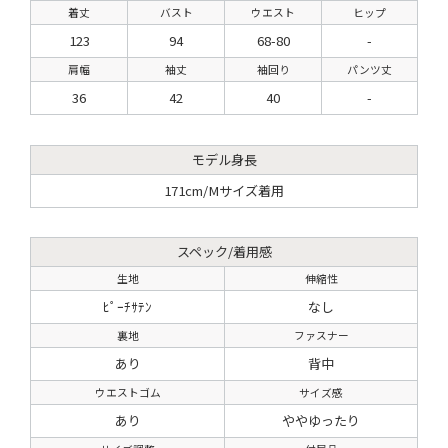
着丈
バスト
ウエスト
ヒップ
123
94
68-80
-
肩幅
袖丈
袖回り
パンツ丈
36
42
40
-
モデル身長
171cm/Mサイズ着用
スペック/着用感
生地
伸縮性
ﾋﾟｰﾁｻﾃﾝ
なし
裏地
ファスナー
あり
背中
ウエストゴム
サイズ感
あり
ややゆったり