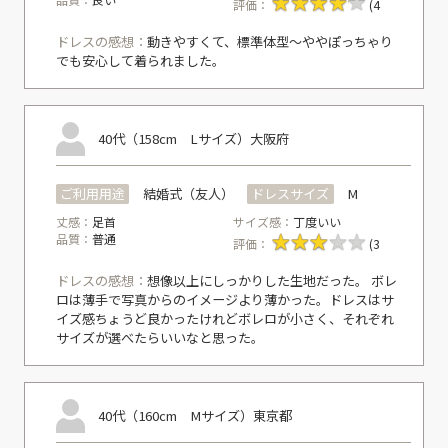
評価：
(4
ドレスの感想：
動きやすくて、標準体型〜ややぽっちゃり
でも安心して着られました。
40代（158cm Lサイズ）
大阪府
ご利用用途
結婚式（友人）
ドレスサイズ
M
丈感：
足首
サイズ感：
丁度いい
品質：
普通
評価：
(3
ドレスの感想：
想像以上にしっかりした生地だった。 ボレ
ロは薄手で写真からのイメージより薄かった。ドレスはサ
イズ感ちょうど良かったけれどボレロが小さく、それぞれ
サイズが選べたらいいなと思った。
40代（160cm Mサイズ）
東京都