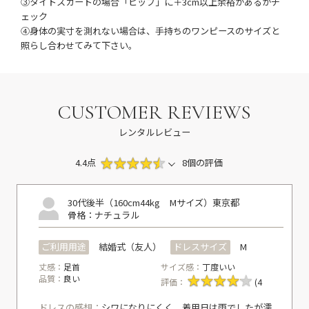
③タイトスカートの場合「ヒップ」に＋3cm以上余裕があるかチ
ェック
④身体の実寸を測れない場合は、手持ちのワンピースのサイズと
照らし合わせてみて下さい。
CUSTOMER REVIEWS
レンタルレビュー
4.4点
8個の評価
30代後半（160cm44kg Mサイズ）
東京都
骨格：ナチュラル
ご利用用途
結婚式（友人）
ドレスサイズ
M
丈感：
足首
サイズ感：
丁度いい
品質：
良い
評価：
(4
ドレスの感想：
シワになりにくく、着用日は雨でしたが濡