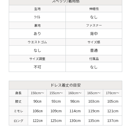
スペック/着用感
生地
伸縮性
ﾂｲﾙ
なし
裏地
ファスナー
あり
背中
ウエストゴム
サイズ感
なし
普通
サイズ調整
付属品
不可
なし
ドレス着丈の目安
身長
150cm〜
155cm〜
160cm〜
165cm〜
170cm〜
90㎝
93cm
98cm
103cm
105cm
膝丈
106㎝
109cm
114cm
119cm
121cm
ミモレ
122㎝
125cm
130cm
135cm
137cm
ロング