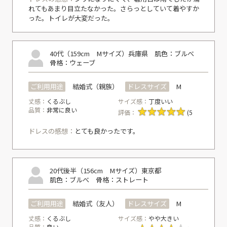
れてもあまり目立たなかった。さらっとしていて着やすか
った。トイレが大変だった。
40代（159cm Mサイズ）
兵庫県
肌色：ブルべ
骨格：ウェーブ
ご利用用途
結婚式（親族）
ドレスサイズ
M
丈感：
くるぶし
サイズ感：
丁度いい
品質：
非常に良い
評価：
(5
ドレスの感想：
とても良かったです。
20代後半（156cm Mサイズ）
東京都
肌色：ブルべ
骨格：ストレート
ご利用用途
結婚式（友人）
ドレスサイズ
M
丈感：
くるぶし
サイズ感：
やや大きい
品質：
良い