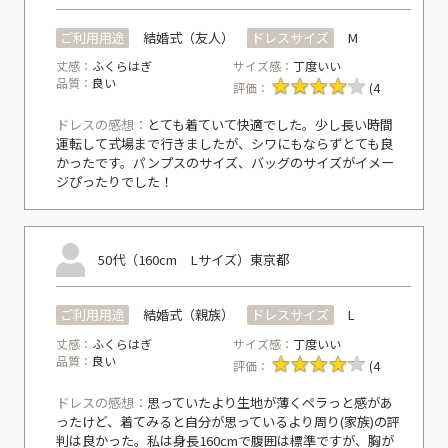
ご利用用途
結婚式（友人）
ドレスサイズ
M
丈感：
ふくらはぎ
サイズ感：
丁度いい
品質：
良い
評価：
(4
ドレスの感想：
とても着ていて快適でした。少し長い時間
運転して式場まで行きましたが、シワにもならずとても良
かったです。パンプスのサイズ、バッグのサイズがイメー
ジぴったりでした！
50代（160cm Lサイズ）
東京都
ご利用用途
結婚式（親族）
ドレスサイズ
L
丈感：
ふくらはぎ
サイズ感：
丁度いい
品質：
良い
評価：
(4
ドレスの感想：
思っていたより生地が薄くペラっと感があ
ったけど、着てみると自分が思っているより周り(家族)の評
判は良かった。私は身長160cmで腹囲は標準ですが、胸が