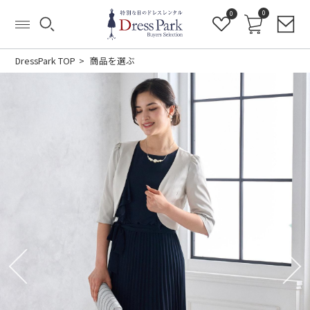
0
0
DressPark TOP
商品を選ぶ