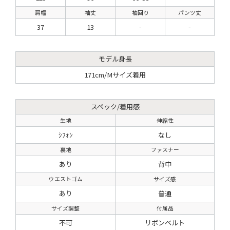
肩幅
袖丈
袖回り
パンツ丈
37
13
-
-
モデル身長
171cm/Mサイズ着用
スペック/着用感
生地
伸縮性
ｼﾌｫﾝ
なし
裏地
ファスナー
あり
背中
ウエストゴム
サイズ感
あり
普通
サイズ調整
付属品
不可
リボンベルト