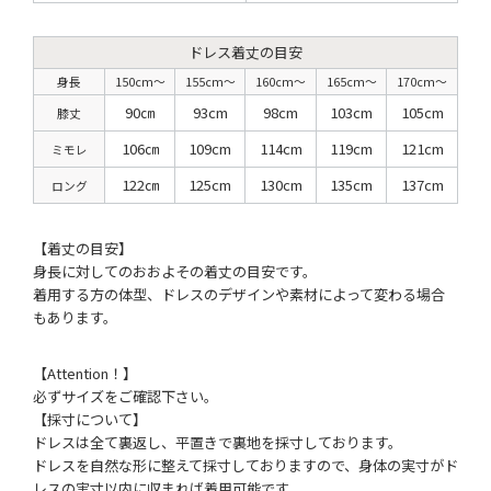
ドレス着丈の目安
身長
150cm〜
155cm〜
160cm〜
165cm〜
170cm〜
90㎝
93cm
98cm
103cm
105cm
膝丈
106㎝
109cm
114cm
119cm
121cm
ミモレ
122㎝
125cm
130cm
135cm
137cm
ロング
【着丈の目安】
身長に対してのおおよその着丈の目安です。
着用する方の体型、ドレスのデザインや素材によって変わる場合
もあります。
【Attention！】
必ずサイズをご確認下さい。
【採寸について】
ドレスは全て裏返し、平置きで裏地を採寸しております。
ドレスを自然な形に整えて採寸しておりますので、身体の実寸がド
レスの実寸以内に収まれば着用可能です。