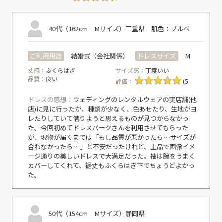
40代（162cm Mサイズ）
三重県
肌色：ブルべ
ご利用用途
結婚式（会社関係）
ドレスサイズ
M
丈感：
ふくらはぎ
サイズ感：
丁度いい
品質：
良い
評価：
(5
ドレスの感想：
ウェディングのレンタルウェアの実店舗(他
店)に見に行ったが、種類が少なく、色あせたり、生地がヨ
レたりしていて借りようと思えるものが見つからなかっ
た。今回初めてドレスパークさんを利用させてもらった
が、現物が届くまでは「もし品質が悪かったら…サイズが
合わなかったら…」と不安だったけれど、上品で画像イメ
ージ通りの美しいドレスで大満足だった。袖は腕をうまく
カバーしてくれて、裾丈もふくらはぎ下でちょうどよかっ
た。
50代（154cm Mサイズ）
静岡県