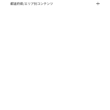
都道府県/エリア別コンテンツ
HISTORY 閲覧履歴
CUSTOMER REVIEWS お客様の声
ご利用ガイド
よくある質問
閲覧履歴
サイトマップ
会社概要
ご利用規約
個人情報保護方針
特定商取引法に基づく表記
© 2022 Dress Park