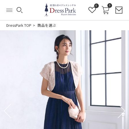
0
0
DressPark TOP
商品を選ぶ