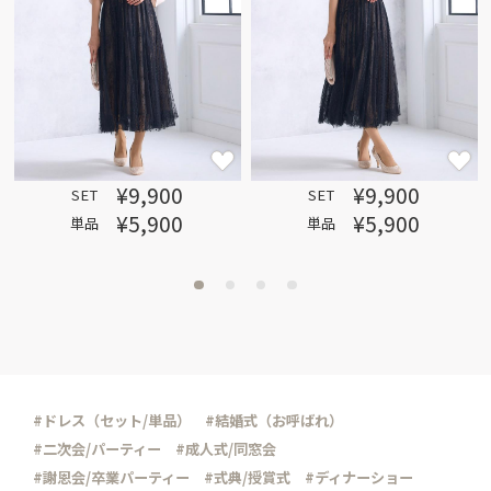
¥9,900
¥9,900
SET
SET
¥5,900
¥5,900
単品
単品
#ドレス（セット/単品）
#結婚式（お呼ばれ）
#二次会/パーティー
#成人式/同窓会
#謝恩会/卒業パーティー
#式典/授賞式
#ディナーショー