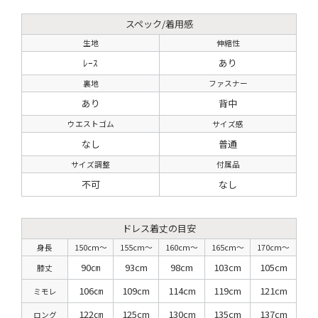
スペック/着用感
生地
伸縮性
ﾚｰｽ
あり
裏地
ファスナー
あり
背中
ウエストゴム
サイズ感
なし
普通
サイズ調整
付属品
不可
なし
ドレス着丈の目安
身長
150cm〜
155cm〜
160cm〜
165cm〜
170cm〜
90㎝
93cm
98cm
103cm
105cm
膝丈
106㎝
109cm
114cm
119cm
121cm
ミモレ
122㎝
125cm
130cm
135cm
137cm
ロング