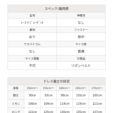
スペック/着用感
生地
伸縮性
ﾚｰｽ×ｼﾞｮｰｾﾞｯﾄ
なし
裏地
ファスナー
あり
背中
ウエストゴム
サイズ感
なし
普通
サイズ調整
付属品
不可
リボンベルト
ドレス着丈の目安
身長
150cm〜
155cm〜
160cm〜
165cm〜
170cm〜
90㎝
93cm
98cm
103cm
105cm
膝丈
106㎝
109cm
114cm
119cm
121cm
ミモレ
122㎝
125cm
130cm
135cm
137cm
ロング