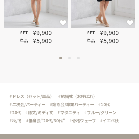
¥9,900
¥9,900
SET
SET
¥5,900
¥5,900
単品
単品
#ドレス（セット/単品）
#結婚式（お呼ばれ）
#二次会/パーティー
#謝恩会/卒業パーティー
#10代
#20代
#膝丈/ミディ丈
#マタニティ
#ブルー/グリーン
#秋/冬
#低身長“20代/30代”
#骨格ウェーブ
#イエベ秋