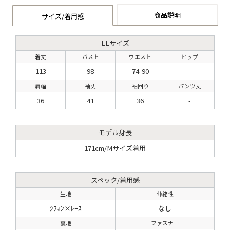
商品説明
サイズ/着用感
LLサイズ
着丈
バスト
ウエスト
ヒップ
113
98
74-90
-
肩幅
袖丈
袖回り
パンツ丈
36
41
36
-
モデル身長
171cm/Mサイズ着用
スペック/着用感
生地
伸縮性
ｼﾌｫﾝ×ﾚｰｽ
なし
裏地
ファスナー