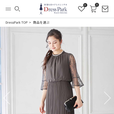
0
0
DressPark TOP
商品を選ぶ