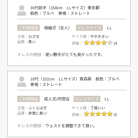
30代前半（158cm LLサイズ）
東京都
肌色：ブルべ
骨格：ストレート
ご利用用途
結婚式（友人）
ドレスサイズ
LL
丈感：
ひざ丈
サイズ感：
やや大きい
品質：
良い
評価：
(4
ドレスの感想：
使い勝手がとても良かったです。
10代（152cm LLサイズ）
青森県
肌色：ブルべ
骨格：ストレート
ご利用用途
成人式/同窓会
ドレスサイズ
LL
丈感：
ふくらはぎ
サイズ感：
丁度いい
品質：
非常に良い
評価：
(5
ドレスの感想：
ウェストを調整できて良い。