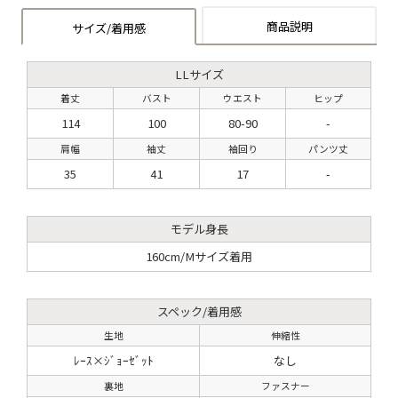
商品説明
サイズ/着用感
LLサイズ
着丈
バスト
ウエスト
ヒップ
114
100
80-90
-
肩幅
袖丈
袖回り
パンツ丈
35
41
17
-
モデル身長
160cm/Mサイズ着用
スペック/着用感
生地
伸縮性
ﾚｰｽ×ｼﾞｮｰｾﾞｯﾄ
なし
裏地
ファスナー