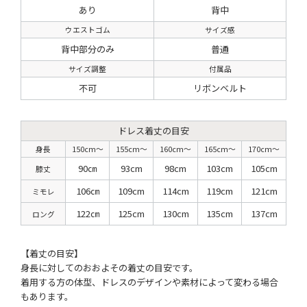
あり
背中
ウエストゴム
サイズ感
背中部分のみ
普通
サイズ調整
付属品
不可
リボンベルト
ドレス着丈の目安
身長
150cm〜
155cm〜
160cm〜
165cm〜
170cm〜
90㎝
93cm
98cm
103cm
105cm
膝丈
106㎝
109cm
114cm
119cm
121cm
ミモレ
122㎝
125cm
130cm
135cm
137cm
ロング
【着丈の目安】
身長に対してのおおよその着丈の目安です。
着用する方の体型、ドレスのデザインや素材によって変わる場合
もあります。