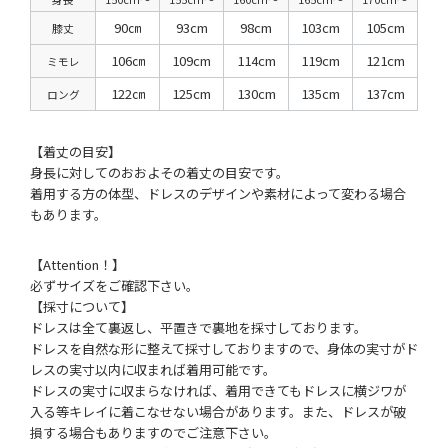
90㎝
93cm
98cm
103cm
105cm
膝丈
106㎝
109cm
114cm
119cm
121cm
ミモレ
122㎝
125cm
130cm
135cm
137cm
ロング
【着丈の目安】
身長に対してのおおよその着丈の目安です。
着用する方の体型、ドレスのデザインや素材によって変わる場合
もあります。
【Attention！】
必ずサイズをご確認下さい。
【採寸について】
ドレスは全て裏返し、平置きで裏地を採寸しております。
ドレスを自然な形に整えて採寸しておりますので、身体の実寸がド
レスの実寸以内に収まれば着用可能です。
ドレスの実寸に収まらなければ、着用できてもドレスに横ジワが
入る等キレイに着こなせない場合があります。また、ドレスが破
損する場合もありますのでご注意下さい。