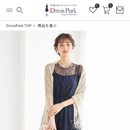
0
0
DressPark TOP
商品を選ぶ