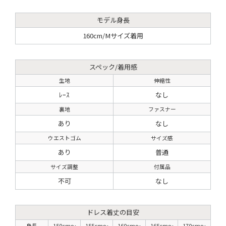
モデル身長
160cm/Mサイズ着用
スペック/着用感
生地
伸縮性
ﾚｰｽ
なし
裏地
ファスナー
あり
なし
ウエストゴム
サイズ感
あり
普通
サイズ調整
付属品
不可
なし
ドレス着丈の目安
身長
150cm〜
155cm〜
160cm〜
165cm〜
170cm〜