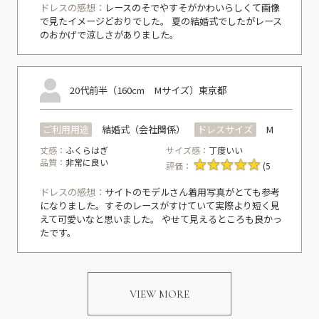
ドレスの感想：
レースのそでやすそがかわいらしくて画像
で見たイメージどおりでした。 夏の結婚式でしたがレース
のおかげで涼しさがありました。
20代前半（160cm Mサイズ）
東京都
ご利用用途
結婚式（会社関係）
ドレスサイズ
M
丈感：
ふくらはぎ
サイズ感：
丁度いい
品質：
非常に良い
評価：
(5
ドレスの感想：
サイトのモデルさん着用写真がとても参考
になりました。すそのレースがすけていて実際より短く見
えて可愛いなと思いました。 やせて見えるところも良かっ
たです。
VIEW MORE