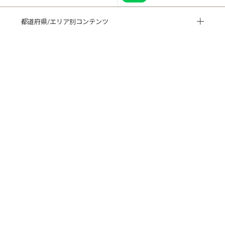
都道府県/エリア別コンテンツ
HISTORY 閲覧履歴
CUSTOMER REVIEWS お客様の声
ご利用ガイド
よくある質問
閲覧履歴
サイトマップ
会社概要
ご利用規約
個人情報保護方針
特定商取引法に基づく表記