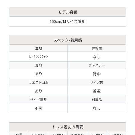
モデル身長
160cm/Mサイズ着用
スペック/着用感
生地
伸縮性
ﾚｰｽ×ｼﾌｫﾝ
なし
裏地
ファスナー
あり
背中
ウエストゴム
サイズ感
あり
普通
サイズ調整
付属品
不可
なし
ドレス着丈の目安
身長
150cm〜
155cm〜
160cm〜
165cm〜
170cm〜