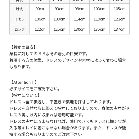
90㎝
93cm
98cm
103cm
105cm
膝丈
106㎝
109cm
114cm
119cm
121cm
ミモレ
122㎝
125cm
130cm
135cm
137cm
ロング
【着丈の目安】
身長に対してのおおよその着丈の目安です。
着用する方の体型、ドレスのデザインや素材によって変わる場合
もあります。
【Attention！】
必ずサイズをご確認下さい。
【採寸について】
ドレスは全て裏返し、平置きで裏地を採寸しております。
ドレスを自然な形に整えて採寸しておりますので、身体の実寸がド
レスの実寸以内に収まれば着用可能です。
ドレスの実寸に収まらなければ、着用できてもドレスに横ジワが
入る等キレイに着こなせない場合があります。また、ドレスが破
損する場合もありますのでご注意下さい。