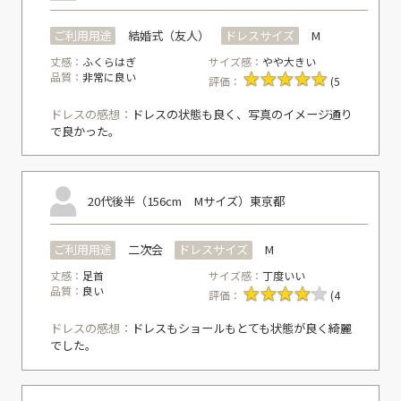
ご利用用途
結婚式（友人）
ドレスサイズ
M
丈感：
ふくらはぎ
サイズ感：
やや大きい
品質：
非常に良い
評価：
(5
ドレスの感想：
ドレスの状態も良く、写真のイメージ通り
で良かった。
20代後半（156cm Mサイズ）
東京都
ご利用用途
二次会
ドレスサイズ
M
丈感：
足首
サイズ感：
丁度いい
品質：
良い
評価：
(4
ドレスの感想：
ドレスもショールもとても状態が良く綺麗
でした。