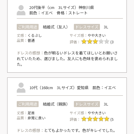
20代後半（cm 3Lサイズ）
神奈川県
肌色：イエベ
骨格：ストレート
ご利用用途
結婚式（友人）
ドレスサイズ
3L
丈感：
くるぶし
サイズ感：
やや大きい
品質：
普通
評価：
(3
ドレスの感想：
色が明るいドレスを着てほしいとお願いさ
れていたため、選びました。友人にも色味を褒められまし
た。
10代（168cm 3Lサイズ）
愛知県
肌色：イエベ
ご利用用途
結婚式（親族）
ドレスサイズ
3L
丈感：
足首
サイズ感：
やや大きい
品質：
非常に良い
評価：
(5
ドレスの感想：
とてもよかったです。色がキレイでした。