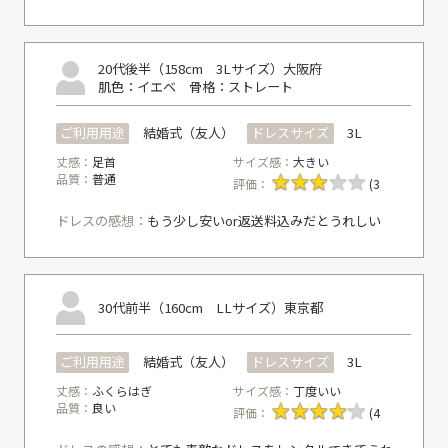
20代後半（158cm 3Lサイズ）
大阪府
肌色：イエベ
骨格：ストレート
ご利用用途
結婚式（友人）
ドレスサイズ
3L
丈感：
足首
サイズ感：
大きい
品質：
普通
評価：
(3
ドレスの感想：
もう少し安いor返送料込みだとうれしい
30代前半（160cm LLサイズ）
東京都
ご利用用途
結婚式（友人）
ドレスサイズ
3L
丈感：
ふくらはぎ
サイズ感：
丁度いい
品質：
良い
評価：
(4