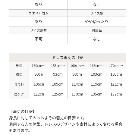
あり
なし
ウエストゴム
サイズ感
あり
ややゆったり
サイズ調整
付属品
不可
なし
ドレス着丈の目安
身長
150cm〜
155cm〜
160cm〜
165cm〜
170cm〜
90㎝
93cm
98cm
103cm
105cm
膝丈
106㎝
109cm
114cm
119cm
121cm
ミモレ
122㎝
125cm
130cm
135cm
137cm
ロング
【着丈の目安】
身長に対してのおおよその着丈の目安です。
着用する方の体型、ドレスのデザインや素材によって変わる場合
もあります。