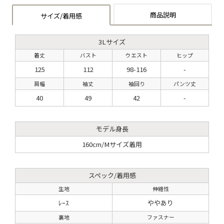
商品説明
サイズ/着用感
3Lサイズ
着丈
バスト
ウエスト
ヒップ
125
112
98-116
-
肩幅
袖丈
袖回り
パンツ丈
40
49
42
-
モデル身長
160cm/Mサイズ着用
スペック/着用感
生地
伸縮性
ﾚｰｽ
ややあり
裏地
ファスナー