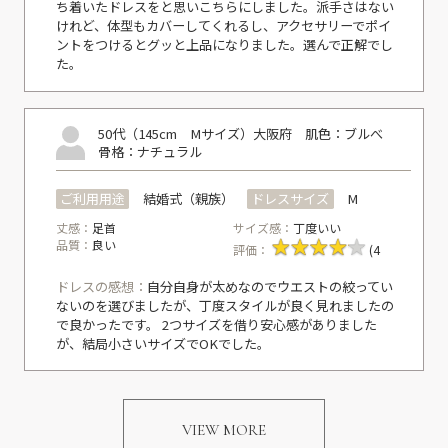
ち着いたドレスをと思いこちらにしました。派手さはない
けれど、体型もカバーしてくれるし、アクセサリーでポイ
ントをつけるとグッと上品になりました。選んで正解でし
た。
50代（145cm Mサイズ）
大阪府
肌色：ブルべ
骨格：ナチュラル
ご利用用途
結婚式（親族）
ドレスサイズ
M
丈感：
足首
サイズ感：
丁度いい
品質：
良い
評価：
(4
ドレスの感想：
自分自身が太めなのでウエストの絞ってい
ないのを選びましたが、丁度スタイルが良く見れましたの
で良かったです。 2つサイズを借り安心感がありました
が、結局小さいサイズでOKでした。
VIEW MORE