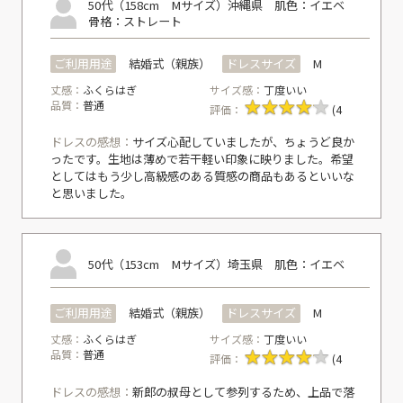
50代（158cm Mサイズ）
沖縄県
肌色：イエベ
骨格：ストレート
ご利用用途
結婚式（親族）
ドレスサイズ
M
丈感：
ふくらはぎ
サイズ感：
丁度いい
品質：
普通
評価：
(4
ドレスの感想：
サイズ心配していましたが、ちょうど良か
ったです。生地は薄めで若干軽い印象に映りました。希望
としてはもう少し高級感のある質感の商品もあるといいな
と思いました。
50代（153cm Mサイズ）
埼玉県
肌色：イエベ
ご利用用途
結婚式（親族）
ドレスサイズ
M
丈感：
ふくらはぎ
サイズ感：
丁度いい
品質：
普通
評価：
(4
ドレスの感想：
新郎の叔母として参列するため、上品で落