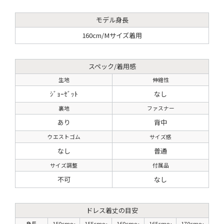
モデル身長
160cm/Mサイズ着用
スペック/着用感
生地
伸縮性
ｼﾞｮｰｾﾞｯﾄ
なし
裏地
ファスナー
あり
背中
ウエストゴム
サイズ感
なし
普通
サイズ調整
付属品
不可
なし
ドレス着丈の目安
身長
150cm〜
155cm〜
160cm〜
165cm〜
170cm〜