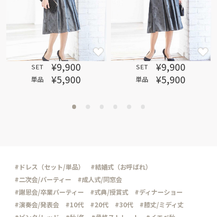
¥9,900
¥9,900
SET
SET
¥5,900
¥5,900
単品
単品
#ドレス（セット/単品）
#結婚式（お呼ばれ）
#二次会/パーティー
#成人式/同窓会
#謝恩会/卒業パーティー
#式典/授賞式
#ディナーショー
#演奏会/発表会
#10代
#20代
#30代
#膝丈/ミディ丈