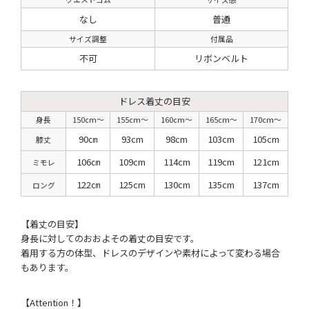
なし
普通
サイズ調整
付属品
不可
リボンベルト
ドレス着丈の目安
身長
150cm〜
155cm〜
160cm〜
165cm〜
170cm〜
90㎝
93cm
98cm
103cm
105cm
膝丈
106㎝
109cm
114cm
119cm
121cm
ミモレ
122㎝
125cm
130cm
135cm
137cm
ロング
【着丈の目安】
身長に対してのおおよその着丈の目安です。
着用する方の体型、ドレスのデザインや素材によって変わる場合
もあります。
【Attention！】