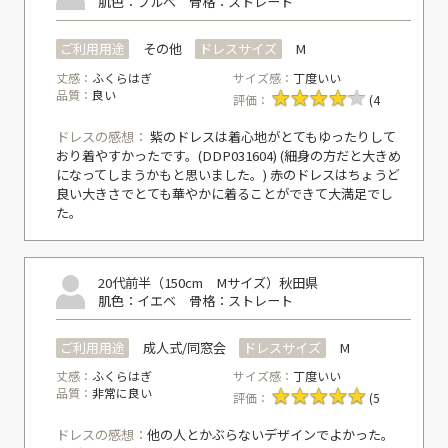
肌色：ブルべ
骨格：ストレート
ご利用用途
その他
ドレスサイズ
M
丈感：
ふくらはぎ
サイズ感：
丁度いい
品質：
良い
評価：
(4
ドレスの感想：
紫のドレスは着心地がとてもゆったりして
おり着やすかったです。(DDP031604) (細身の方だと大きめ
になってしまうかもと思いました。) 赤のドレスはちょうど
良い大きさでとても華やかに着ることができて大満足でし
た。
20代前半（150cm Mサイズ）
秋田県
肌色：イエベ
骨格：ストレート
ご利用用途
成人式/同窓会
ドレスサイズ
M
丈感：
ふくらはぎ
サイズ感：
丁度いい
品質：
非常に良い
評価：
(5
ドレスの感想：
他の人とかぶらないデザインでよかった。