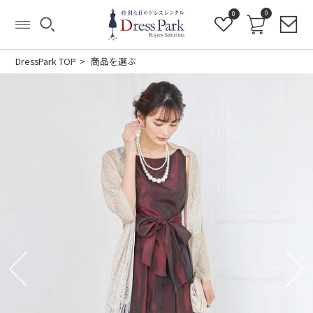
0
0
DressPark TOP
商品を選ぶ