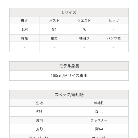
Lサイズ
着丈
バスト
ウエスト
ヒップ
104
94
76
-
肩幅
袖丈
袖回り
パンツ丈
-
-
-
-
モデル身長
160cm/Mサイズ着用
スペック/着用感
生地
伸縮性
ﾀﾌﾀ
なし
裏地
ファスナー
あり
背中
ウエストゴム
サイズ感