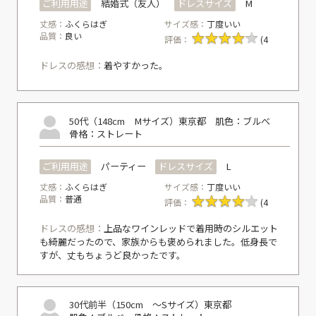
ご利用用途
結婚式（友人）
ドレスサイズ
M
丈感：
ふくらはぎ
サイズ感：
丁度いい
品質：
良い
評価：
(4
ドレスの感想：
着やすかった。
50代（148cm Mサイズ）
東京都
肌色：ブルべ
骨格：ストレート
ご利用用途
パーティー
ドレスサイズ
L
丈感：
ふくらはぎ
サイズ感：
丁度いい
品質：
普通
評価：
(4
ドレスの感想：
上品なワインレッドで着用時のシルエット
も綺麗だったので、家族からも褒められました。低身長で
すが、丈もちょうど良かったです。
30代前半（150cm ～Sサイズ）
東京都