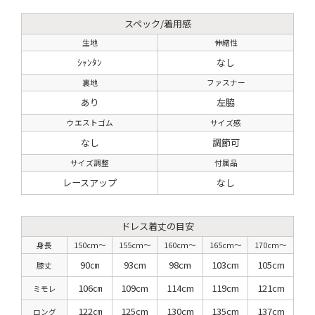
スペック/着用感
生地
伸縮性
ｼｬﾝﾀﾝ
なし
裏地
ファスナー
あり
左脇
ウエストゴム
サイズ感
なし
調節可
サイズ調整
付属品
レースアップ
なし
ドレス着丈の目安
身長
150cm〜
155cm〜
160cm〜
165cm〜
170cm〜
90㎝
93cm
98cm
103cm
105cm
膝丈
106㎝
109cm
114cm
119cm
121cm
ミモレ
122㎝
125cm
130cm
135cm
137cm
ロング