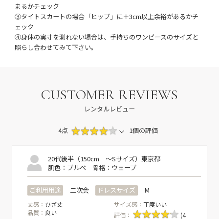
まるかチェック
③タイトスカートの場合「ヒップ」に＋3cm以上余裕があるかチ
ェック
④身体の実寸を測れない場合は、手持ちのワンピースのサイズと
照らし合わせてみて下さい。
CUSTOMER REVIEWS
レンタルレビュー
4点
1個の評価
20代後半（150cm ～Sサイズ）
東京都
肌色：ブルべ
骨格：ウェーブ
ご利用用途
二次会
ドレスサイズ
M
丈感：
ひざ丈
サイズ感：
丁度いい
品質：
良い
評価：
(4