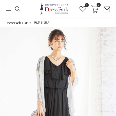
0
0
DressPark TOP
商品を選ぶ