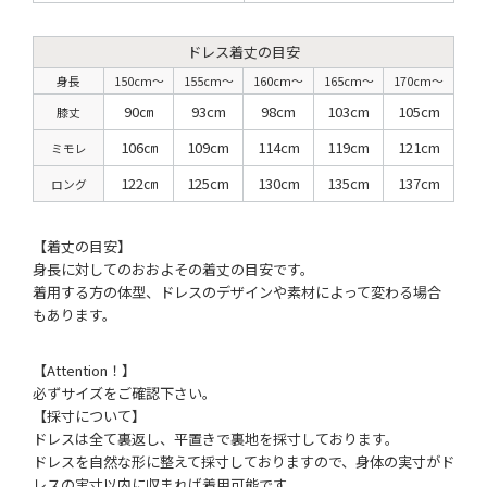
ドレス着丈の目安
身長
150cm〜
155cm〜
160cm〜
165cm〜
170cm〜
90㎝
93cm
98cm
103cm
105cm
膝丈
106㎝
109cm
114cm
119cm
121cm
ミモレ
122㎝
125cm
130cm
135cm
137cm
ロング
【着丈の目安】
身長に対してのおおよその着丈の目安です。
着用する方の体型、ドレスのデザインや素材によって変わる場合
もあります。
【Attention！】
必ずサイズをご確認下さい。
【採寸について】
ドレスは全て裏返し、平置きで裏地を採寸しております。
ドレスを自然な形に整えて採寸しておりますので、身体の実寸がド
レスの実寸以内に収まれば着用可能です。