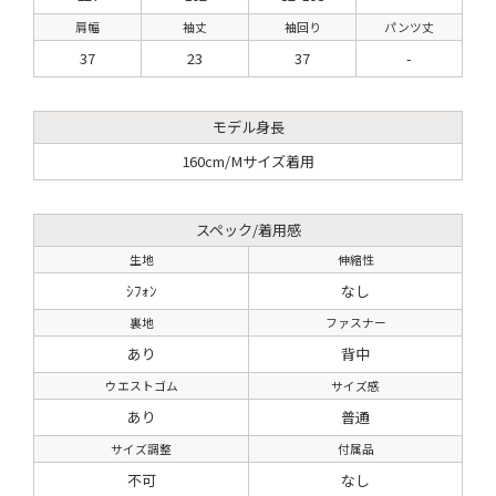
肩幅
袖丈
袖回り
パンツ丈
37
23
37
-
モデル身長
160cm/Mサイズ着用
スペック/着用感
生地
伸縮性
ｼﾌｫﾝ
なし
裏地
ファスナー
あり
背中
ウエストゴム
サイズ感
あり
普通
サイズ調整
付属品
不可
なし