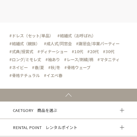
#ドレス（セット/単品）
#結婚式（お呼ばれ）
#結婚式（親族）
#成人式/同窓会
#謝恩会/卒業パーティー
#式典/授賞式
#ディナーショー
#10代
#20代
#30代
#ロング/ミモレ丈
#袖あり
#レース/刺繍/柄
#マタニティ
#ネイビー
#春/夏
#秋/冬
#骨格ウェーブ
#骨格ナチュラル
#イエベ春
CAETGORY 商品を選ぶ
RENTAL POINT レンタルポイント