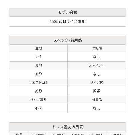
モデル身長
160cm/Mサイズ着用
スペック/着用感
生地
伸縮性
ﾚｰｽ
なし
裏地
ファスナー
あり
なし
ウエストゴム
サイズ感
あり
普通
サイズ調整
付属品
不可
なし
ドレス着丈の目安
身長
150cm〜
155cm〜
160cm〜
165cm〜
170cm〜