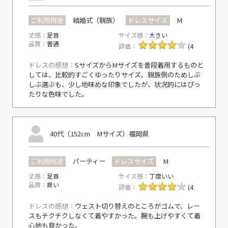
ご利用用途
結婚式（親族）
ドレスサイズ
M
丈感：
足首
サイズ感：
大きい
品質：
普通
評価：
(4
ドレスの感想：
SサイズからMサイズを普段着用するものと
しては、比較的すごくゆったりサイズ。親族側のためしぶ
しぶ選ぶも、少し地味めな印象でしたが、状況的にはぴっ
たりな色味でした。
40代（152cm Mサイズ）
福岡県
ご利用用途
パーティー
ドレスサイズ
M
丈感：
足首
サイズ感：
丁度いい
品質：
良い
評価：
(4
ドレスの感想：
ウェスト切り替えのところがゴムで、レー
スもチクチクしなくて着やすかった。腕も上げやすくて着
心地も良かった。