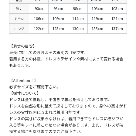
90㎝
93cm
98cm
103cm
105cm
膝丈
106㎝
109cm
114cm
119cm
121cm
ミモレ
122㎝
125cm
130cm
135cm
137cm
ロング
【着丈の目安】
身長に対してのおおよその着丈の目安です。
着用する方の体型、ドレスのデザインや素材によって変わる場合
もあります。
【Attention！】
必ずサイズをご確認下さい。
【採寸について】
ドレスは全て裏返し、平置きで裏地を採寸しております。
ドレスを自然な形に整えて採寸しておりますので、身体の実寸がド
レスの実寸以内に収まれば着用可能です。
ドレスの実寸に収まらなければ、着用できてもドレスに横ジワが
入る等キレイに着こなせない場合があります。また、ドレスが破
損する場合もありますのでご注意下さい。