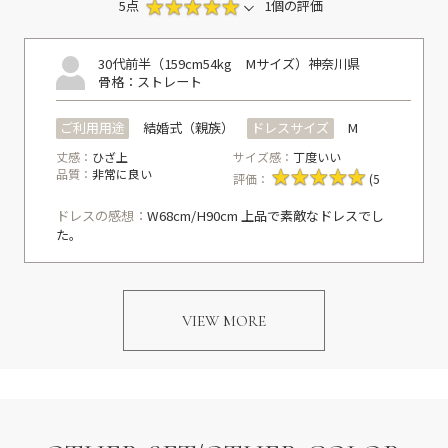
5点
1個の評価
30代前半（159cm54kg Mサイズ）
神奈川県
骨格：ストレート
ご利用用途
結婚式（親族）
ドレスサイズ
M
丈感：
ひざ上
サイズ感：
丁度いい
品質：
非常に良い
評価：
(5
ドレスの感想：
W68cm/H90cm 上品で素敵なドレスでし
た。
VIEW MORE