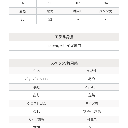
92
90
87
94
肩幅
袖丈
袖回り
パンツ丈
35
52
-
-
モデル身長
171cm/Mサイズ着用
スペック/着用感
生地
伸縮性
ｼﾞｬｰｼﾞ×ｼﾌｫﾝ
あり
裏地
ファスナー
あり
左脇
ウエストゴム
サイズ感
なし
やや小さめ
サイズ調整
付属品
不可
なし