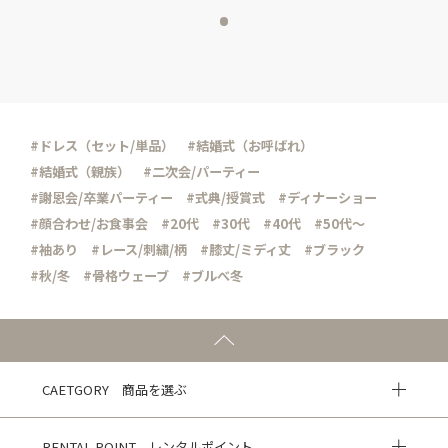
#ドレス（セット/単品）
#結婚式（お呼ばれ）
#結婚式（親族）
#二次会/パーティー
#謝恩会/卒業パーティー
#式典/授賞式
#ディナーショー
#顔合わせ/お食事会
#20代
#30代
#40代
#50代～
#袖あり
#レース/刺繍/柄
#膝丈/ミディ丈
#ブラック
#秋/冬
#骨格ウェーブ
#ブルべ冬
CAETGORY 商品を選ぶ
RENTAL POINT レンタルポイント