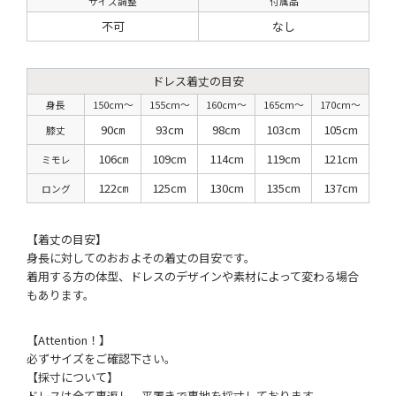
サイズ調整
付属品
不可
なし
ドレス着丈の目安
身長
150cm〜
155cm〜
160cm〜
165cm〜
170cm〜
90㎝
93cm
98cm
103cm
105cm
膝丈
106㎝
109cm
114cm
119cm
121cm
ミモレ
122㎝
125cm
130cm
135cm
137cm
ロング
【着丈の目安】
身長に対してのおおよその着丈の目安です。
着用する方の体型、ドレスのデザインや素材によって変わる場合
もあります。
【Attention！】
必ずサイズをご確認下さい。
【採寸について】
ドレスは全て裏返し、平置きで裏地を採寸しております。