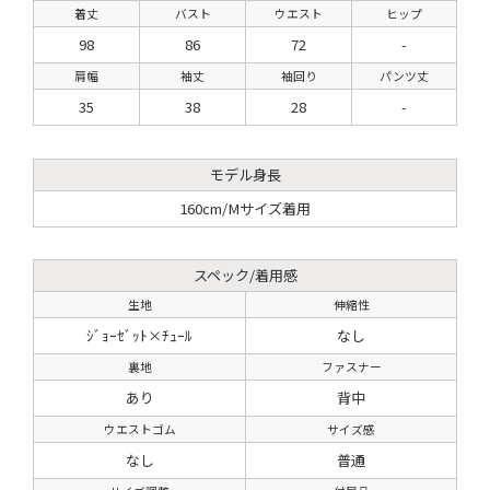
着丈
バスト
ウエスト
ヒップ
98
86
72
-
肩幅
袖丈
袖回り
パンツ丈
35
38
28
-
モデル身長
160cm/Mサイズ着用
スペック/着用感
生地
伸縮性
ｼﾞｮｰｾﾞｯﾄ×ﾁｭｰﾙ
なし
裏地
ファスナー
あり
背中
ウエストゴム
サイズ感
なし
普通