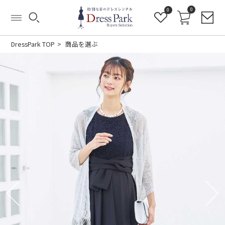
0
0
DressPark TOP
商品を選ぶ