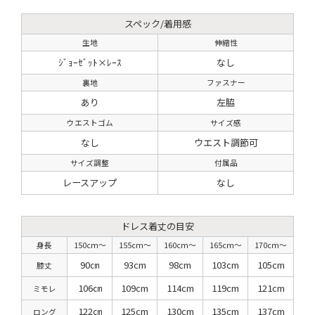
スペック/着用感
生地
伸縮性
ｼﾞｮｰｾﾞｯﾄ×ﾚｰｽ
なし
裏地
ファスナー
あり
左脇
ウエストゴム
サイズ感
なし
ウエスト調節可
サイズ調整
付属品
レースアップ
なし
ドレス着丈の目安
身長
150cm〜
155cm〜
160cm〜
165cm〜
170cm〜
90㎝
93cm
98cm
103cm
105cm
膝丈
106㎝
109cm
114cm
119cm
121cm
ミモレ
122㎝
125cm
130cm
135cm
137cm
ロング