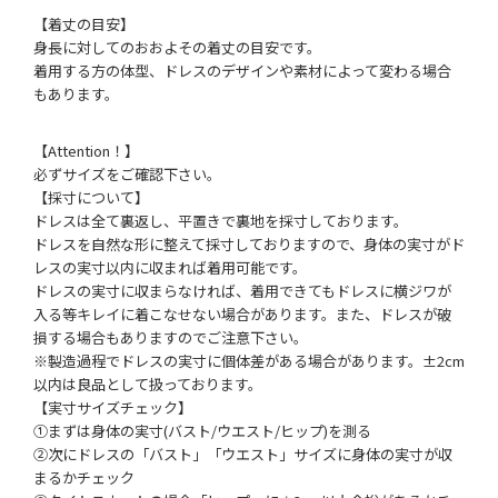
【着丈の目安】
身長に対してのおおよその着丈の目安です。
着用する方の体型、ドレスのデザインや素材によって変わる場合
もあります。
【Attention！】
必ずサイズをご確認下さい。
【採寸について】
ドレスは全て裏返し、平置きで裏地を採寸しております。
ドレスを自然な形に整えて採寸しておりますので、身体の実寸がド
レスの実寸以内に収まれば着用可能です。
ドレスの実寸に収まらなければ、着用できてもドレスに横ジワが
入る等キレイに着こなせない場合があります。また、ドレスが破
損する場合もありますのでご注意下さい。
※製造過程でドレスの実寸に個体差がある場合があります。±2cm
以内は良品として扱っております。
【実寸サイズチェック】
①まずは身体の実寸(バスト/ウエスト/ヒップ)を測る
②次にドレスの「バスト」「ウエスト」サイズに身体の実寸が収
まるかチェック