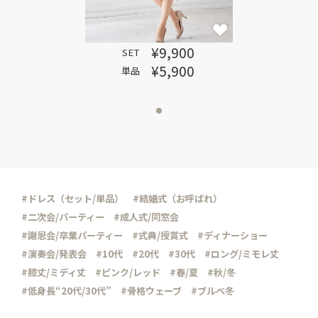
¥9,900
SET
¥5,900
単品
#ドレス（セット/単品）
#結婚式（お呼ばれ）
#二次会/パーティー
#成人式/同窓会
#謝恩会/卒業パーティー
#式典/授賞式
#ディナーショー
#演奏会/発表会
#10代
#20代
#30代
#ロング/ミモレ丈
#膝丈/ミディ丈
#ピンク/レッド
#春/夏
#秋/冬
#低身長“20代/30代”
#骨格ウェーブ
#ブルべ冬