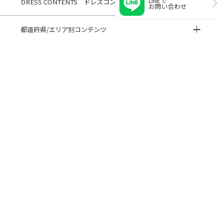
LINEで
DRESS CONTENTS ドレスコンテンツ
お問い合わせ
都道府県/エリア別コンテンツ
HISTORY 閲覧履歴
CUSTOMER REVIEWS お客様の声
ご利用ガイド
よくある質問
閲覧履歴
サイトマップ
会社概要
ご利用規約
個人情報保護方針
特定商取引法に基づく表記