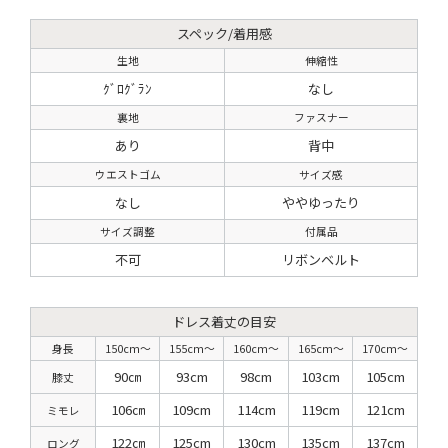
スペック/着用感
生地
伸縮性
ｸﾞﾛｸﾞﾗﾝ
なし
裏地
ファスナー
あり
背中
ウエストゴム
サイズ感
なし
ややゆったり
サイズ調整
付属品
不可
リボンベルト
ドレス着丈の目安
身長
150cm〜
155cm〜
160cm〜
165cm〜
170cm〜
90㎝
93cm
98cm
103cm
105cm
膝丈
106㎝
109cm
114cm
119cm
121cm
ミモレ
122㎝
125cm
130cm
135cm
137cm
ロング