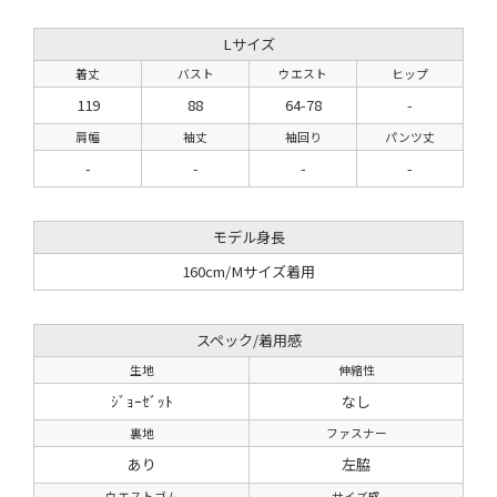
Lサイズ
着丈
バスト
ウエスト
ヒップ
119
88
64-78
-
肩幅
袖丈
袖回り
パンツ丈
-
-
-
-
モデル身長
160cm/Mサイズ着用
スペック/着用感
生地
伸縮性
ｼﾞｮｰｾﾞｯﾄ
なし
裏地
ファスナー
あり
左脇
ウエストゴム
サイズ感