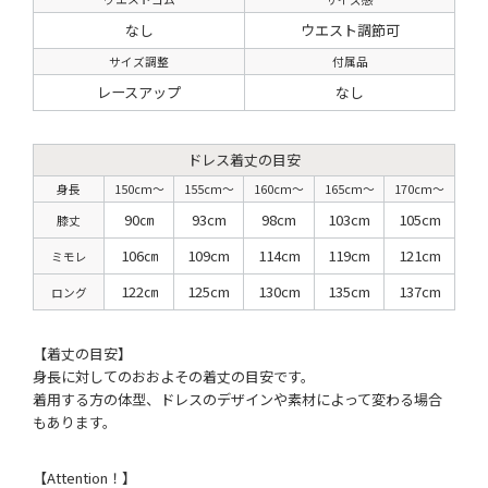
なし
ウエスト調節可
サイズ調整
付属品
レースアップ
なし
ドレス着丈の目安
身長
150cm〜
155cm〜
160cm〜
165cm〜
170cm〜
90㎝
93cm
98cm
103cm
105cm
膝丈
106㎝
109cm
114cm
119cm
121cm
ミモレ
122㎝
125cm
130cm
135cm
137cm
ロング
【着丈の目安】
身長に対してのおおよその着丈の目安です。
着用する方の体型、ドレスのデザインや素材によって変わる場合
もあります。
【Attention！】