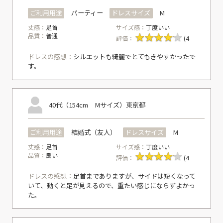
ご利用用途
パーティー
ドレスサイズ
M
丈感：
足首
サイズ感：
丁度いい
品質：
普通
評価：
(4
ドレスの感想：
シルエットも綺麗でとてもきやすかったで
す。
40代（154cm Mサイズ）
東京都
ご利用用途
結婚式（友人）
ドレスサイズ
M
丈感：
足首
サイズ感：
丁度いい
品質：
良い
評価：
(4
ドレスの感想：
足首までありますが、サイドは短くなって
いて、動くと足が見えるので、重たい感じにならずよかっ
た。