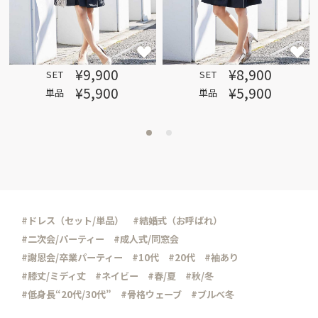
¥9,900
¥8,900
SET
SET
¥5,900
¥5,900
単品
単品
#ドレス（セット/単品）
#結婚式（お呼ばれ）
#二次会/パーティー
#成人式/同窓会
#謝恩会/卒業パーティー
#10代
#20代
#袖あり
#膝丈/ミディ丈
#ネイビー
#春/夏
#秋/冬
#低身長“20代/30代”
#骨格ウェーブ
#ブルべ冬