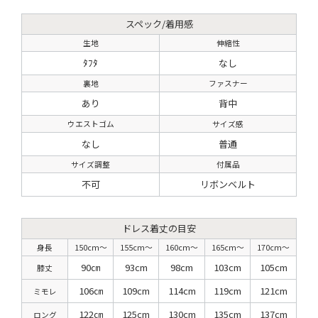
スペック/着用感
生地
伸縮性
ﾀﾌﾀ
なし
裏地
ファスナー
あり
背中
ウエストゴム
サイズ感
なし
普通
サイズ調整
付属品
不可
リボンベルト
ドレス着丈の目安
身長
150cm〜
155cm〜
160cm〜
165cm〜
170cm〜
90㎝
93cm
98cm
103cm
105cm
膝丈
106㎝
109cm
114cm
119cm
121cm
ミモレ
122㎝
125cm
130cm
135cm
137cm
ロング