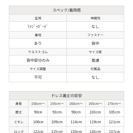
スペック/着用感
生地
伸縮性
ﾗﾒｼﾞｬｶﾞｰﾄﾞ
なし
裏地
ファスナー
あり
背中
ウエストゴム
サイズ感
背中部分のみ
普通
サイズ調整
付属品
不可
なし
ドレス着丈の目安
身長
150cm〜
155cm〜
160cm〜
165cm〜
170cm〜
90㎝
93cm
98cm
103cm
105cm
膝丈
106㎝
109cm
114cm
119cm
121cm
ミモレ
122㎝
125cm
130cm
135cm
137cm
ロング