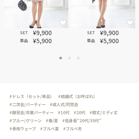
¥9,900
¥9,900
SET
SET
¥5,900
¥5,900
単品
単品
#ドレス（セット/単品）
#結婚式（お呼ばれ）
#二次会/パーティー
#成人式/同窓会
#謝恩会/卒業パーティー
#10代
#20代
#膝丈/ミディ丈
#ブルー/グリーン
#春/夏
#低身長“20代/30代”
#骨格ウェーブ
#ブルべ夏
#ブルべ冬