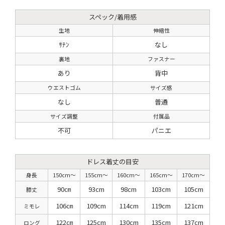
スペック/着用感
生地
伸縮性
ｻﾃﾝ
なし
裏地
ファスナー
あり
背中
ウエストゴム
サイズ感
なし
普通
サイズ調整
付属品
不可
パニエ
ドレス着丈の目安
身長
150cm〜
155cm〜
160cm〜
165cm〜
170cm〜
90㎝
93cm
98cm
103cm
105cm
膝丈
106㎝
109cm
114cm
119cm
121cm
ミモレ
122㎝
125cm
130cm
135cm
137cm
ロング