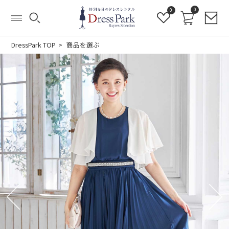
0
0
DressPark TOP
商品を選ぶ