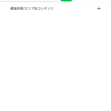
都道府県/エリア別コンテンツ
HISTORY 閲覧履歴
CUSTOMER REVIEWS お客様の声
ご利用ガイド
よくある質問
閲覧履歴
サイトマップ
会社概要
ご利用規約
個人情報保護方針
特定商取引法に基づく表記
© 2022 Dress Park