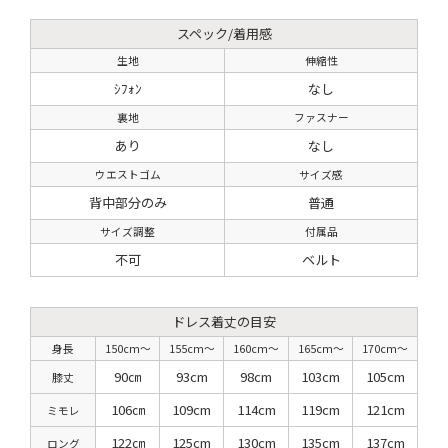
スペック/着用感
生地
伸縮性
ｼﾌｫﾝ
なし
裏地
ファスナー
あり
なし
ウエストゴム
サイズ感
背中部分のみ
普通
サイズ調整
付属品
不可
ベルト
ドレス着丈の目安
身長
150cm〜
155cm〜
160cm〜
165cm〜
170cm〜
90㎝
93cm
98cm
103cm
105cm
膝丈
106㎝
109cm
114cm
119cm
121cm
ミモレ
122㎝
125cm
130cm
135cm
137cm
ロング