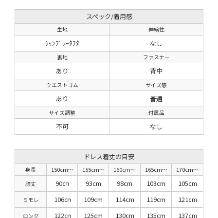
スペック/着用感
生地
伸縮性
ｼｬﾝﾌﾞﾚｰﾀﾌﾀ
なし
裏地
ファスナー
あり
背中
ウエストゴム
サイズ感
あり
普通
サイズ調整
付属品
不可
なし
ドレス着丈の目安
身長
150cm〜
155cm〜
160cm〜
165cm〜
170cm〜
90㎝
93cm
98cm
103cm
105cm
膝丈
106㎝
109cm
114cm
119cm
121cm
ミモレ
122㎝
125cm
130cm
135cm
137cm
ロング