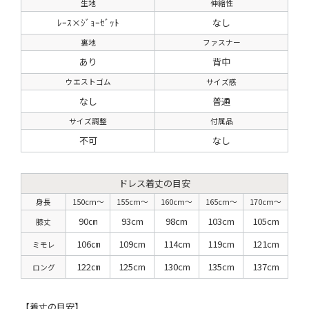
生地
伸縮性
ﾚｰｽ×ｼﾞｮｰｾﾞｯﾄ
なし
裏地
ファスナー
あり
背中
ウエストゴム
サイズ感
なし
普通
サイズ調整
付属品
不可
なし
ドレス着丈の目安
身長
150cm〜
155cm〜
160cm〜
165cm〜
170cm〜
90㎝
93cm
98cm
103cm
105cm
膝丈
106㎝
109cm
114cm
119cm
121cm
ミモレ
122㎝
125cm
130cm
135cm
137cm
ロング
【着丈の目安】