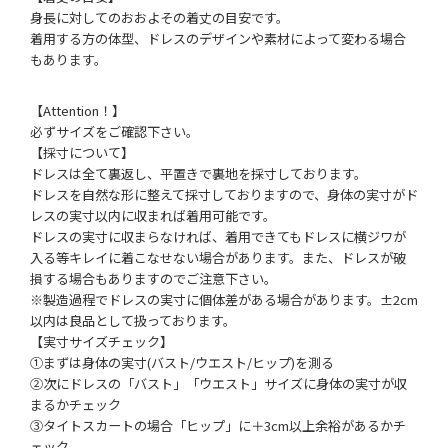
身長に対してのおおよその着丈の目安です。
着用する方の体型、ドレスのデザインや素材によって変わる場合
もあります。
【Attention！】
必ずサイズをご確認下さい。
【採寸について】
ドレスは全て裏返し、平置きで裏地を採寸しております。
ドレスを自然な形に整えて採寸しておりますので、身体の実寸がド
レスの実寸以内に収まれば着用可能です。
ドレスの実寸に収まらなければ、着用できてもドレスに横ジワが
入る等キレイに着こなせない場合があります。また、ドレスが破
損する場合もありますのでご注意下さい。
※製造過程でドレスの実寸に個体差がある場合があります。±2cm
以内は良品として扱っております。
【実寸サイズチェック】
①まずは身体の実寸(バスト/ウエスト/ヒップ)を測る
②次にドレスの「バスト」「ウエスト」サイズに身体の実寸が収
まるかチェック
③タイトスカートの場合「ヒップ」に＋3cm以上余裕があるかチ
ェック