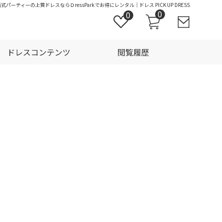
式パーティーの上質ドレスならＤressParkでお得にレンタル｜ドレス PICK UP DRESS
0
0
ドレスコンテンツ
閲覧履歴