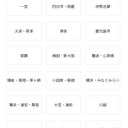
一宮
四日市・鈴鹿
伊勢志摩
大津・草津
博多
鹿児島市
那覇
梅田・新大阪
難波・心斎橋
鎌倉・湘南・茅ヶ崎
小田原・箱根
横浜・みなとみらい
舞浜・浦安・幕張
大宮・浦和
川越