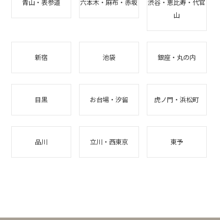
青山・表参道
六本木・麻布・赤坂
渋谷・恵比寿・代官
山
新宿
池袋
銀座・丸の内
目黒
お台場・汐留
虎ノ門・浜松町
品川
立川・西東京
東予