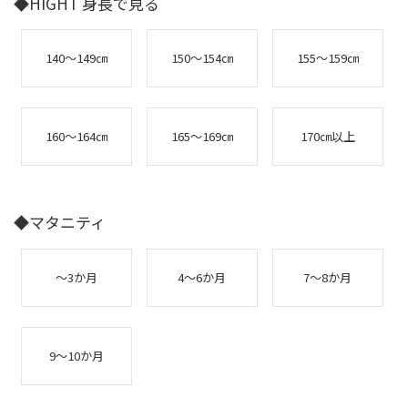
◆HIGHT 身長で見る
140～149㎝
150～154㎝
155～159㎝
160～164㎝
165～169㎝
170㎝以上
◆マタニティ
～3か月
4～6か月
7～8か月
9～10か月