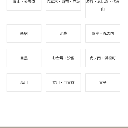
青山・表参道
六本木・麻布・赤坂
渋谷・恵比寿・代官
山
新宿
池袋
銀座・丸の内
目黒
お台場・汐留
虎ノ門・浜松町
品川
立川・西東京
東予