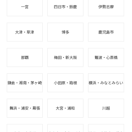
一宮
四日市・鈴鹿
伊勢志摩
大津・草津
博多
鹿児島市
那覇
梅田・新大阪
難波・心斎橋
鎌倉・湘南・茅ヶ崎
小田原・箱根
横浜・みなとみらい
舞浜・浦安・幕張
大宮・浦和
川越