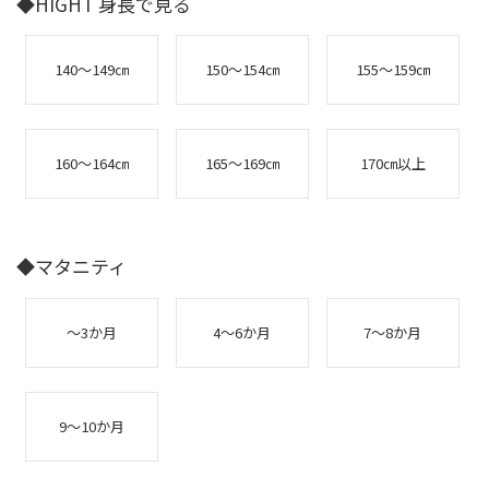
◆HIGHT 身長で見る
140～149㎝
150～154㎝
155～159㎝
160～164㎝
165～169㎝
170㎝以上
◆マタニティ
～3か月
4～6か月
7～8か月
9～10か月