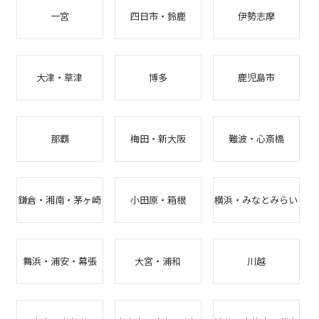
一宮
四日市・鈴鹿
伊勢志摩
大津・草津
博多
鹿児島市
那覇
梅田・新大阪
難波・心斎橋
鎌倉・湘南・茅ヶ崎
小田原・箱根
横浜・みなとみらい
舞浜・浦安・幕張
大宮・浦和
川越