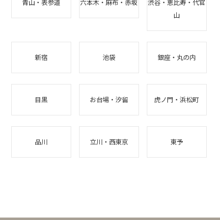
青山・表参道
六本木・麻布・赤坂
渋谷・恵比寿・代官
山
新宿
池袋
銀座・丸の内
目黒
お台場・汐留
虎ノ門・浜松町
品川
立川・西東京
東予