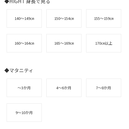
◆HIGHT 身長で見る
140～149㎝
150～154㎝
155～159㎝
160～164㎝
165～169㎝
170㎝以上
◆マタニティ
～3か月
4～6か月
7～8か月
9～10か月